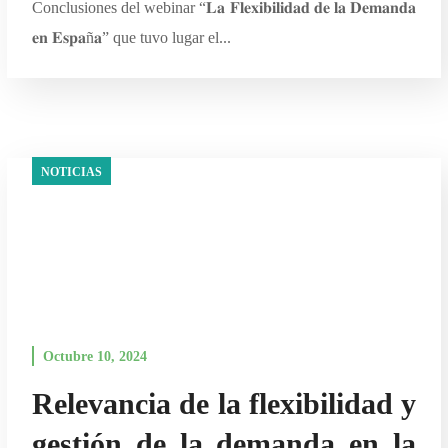
Conclusiones del webinar “𝐋𝐚 𝐅𝐥𝐞𝐱𝐢𝐛𝐢𝐥𝐢𝐝𝐚𝐝 𝐝𝐞 𝐥𝐚 𝐃𝐞𝐦𝐚𝐧𝐝𝐚
𝐞𝐧 𝐄𝐬𝐩𝐚ñ𝐚” que tuvo lugar el...
NOTICIAS
Octubre 10, 2024
Relevancia de la flexibilidad y
gestión de la demanda en la