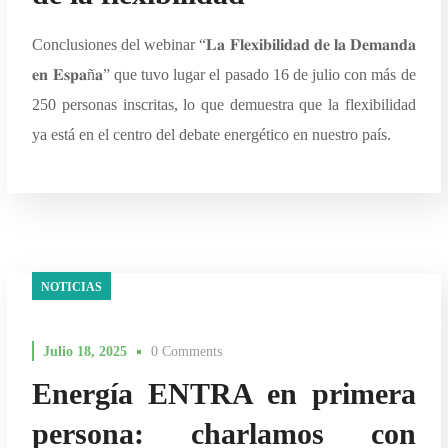
Conclusiones del webinar “𝐋𝐚 𝐅𝐥𝐞𝐱𝐢𝐛𝐢𝐥𝐢𝐝𝐚𝐝 𝐝𝐞 𝐥𝐚 𝐃𝐞𝐦𝐚𝐧𝐝𝐚
𝐞𝐧 𝐄𝐬𝐩𝐚ñ𝐚” que tuvo lugar el pasado 16 de julio con más de
250 personas inscritas, lo que demuestra que la flexibilidad
ya está en el centro del debate energético en nuestro país.
NOTICIAS
Julio 18, 2025
0 Comments
Energía ENTRA en primera
persona: charlamos con