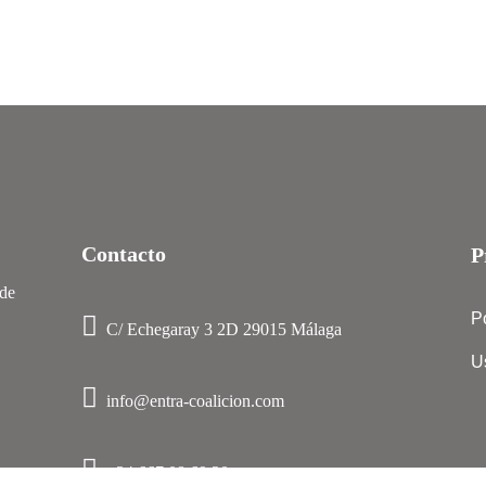
Contacto
P
 de
P
C/ Echegaray 3 2D 29015 Málaga
U
info@entra-coalicion.com
+34 667 08 69 20