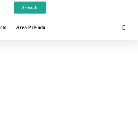
Asóciate
cto
Área Privada